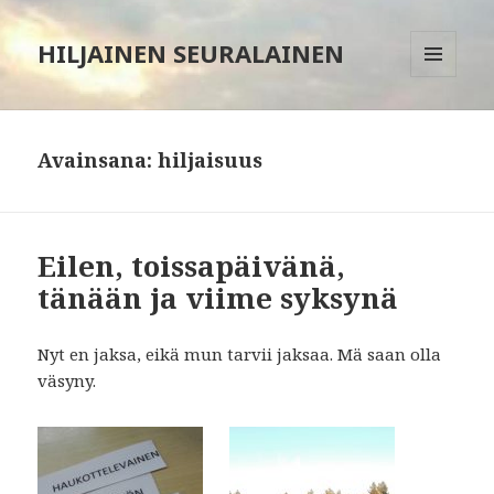
HILJAINEN SEURALAINEN
VALIKKO
JA
VIMPAIMET
Avainsana:
hiljaisuus
Eilen, toissapäivänä,
tänään ja viime syksynä
Nyt en jaksa, eikä mun tarvii jaksaa. Mä saan olla
väsyny.