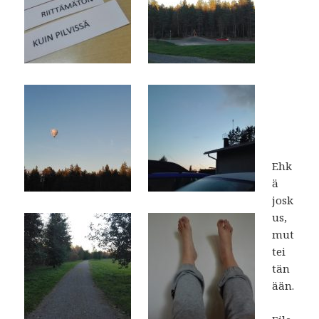
Ehk
ä
josk
us,
mut
tei
tän
ään.