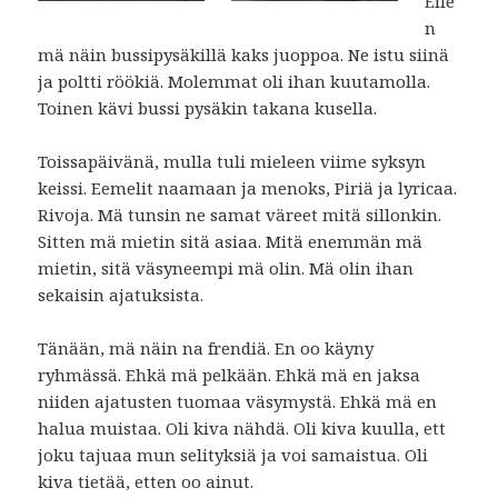
Eile
n
mä näin bussipysäkillä kaks juoppoa. Ne istu siinä
ja poltti röökiä. Molemmat oli ihan kuutamolla.
Toinen kävi bussi pysäkin takana kusella.
Toissapäivänä, mulla tuli mieleen viime syksyn
keissi. Eemelit naamaan ja menoks, Piriä ja lyricaa.
Rivoja. Mä tunsin ne samat väreet mitä sillonkin.
Sitten mä mietin sitä asiaa. Mitä enemmän mä
mietin, sitä väsyneempi mä olin. Mä olin ihan
sekaisin ajatuksista.
Tänään, mä näin na frendiä. En oo käyny
ryhmässä. Ehkä mä pelkään. Ehkä mä en jaksa
niiden ajatusten tuomaa väsymystä. Ehkä mä en
halua muistaa. Oli kiva nähdä. Oli kiva kuulla, ett
joku tajuaa mun selityksiä ja voi samaistua. Oli
kiva tietää, etten oo ainut.