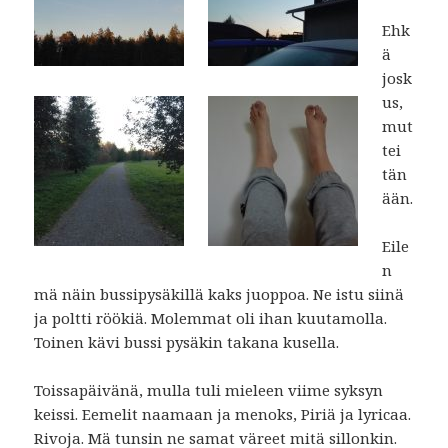
Ehk
ä
josk
us,
mut
tei
tän
ään.
Eile
n
mä näin bussipysäkillä kaks juoppoa. Ne istu siinä
ja poltti röökiä. Molemmat oli ihan kuutamolla.
Toinen kävi bussi pysäkin takana kusella.
Toissapäivänä, mulla tuli mieleen viime syksyn
keissi. Eemelit naamaan ja menoks, Piriä ja lyricaa.
Rivoja. Mä tunsin ne samat väreet mitä sillonkin.