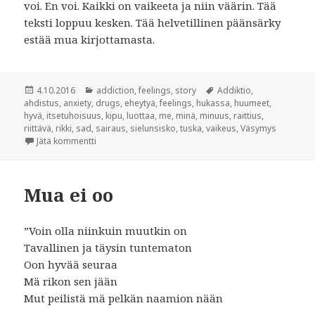
voi. En voi. Kaikki on vaikeeta ja niin väärin. Tää
teksti loppuu kesken. Tää helvetillinen päänsärky
estää mua kirjottamasta.
Julkaistu
4.10.2016
Kategoriat
addiction
,
feelings
,
story
Avainsanat
Addiktio
,
ahdistus
,
anxiety
,
drugs
,
eheytyä
,
feelings
,
hukassa
,
huumeet
,
hyvä
,
itsetuhoisuus
,
kipu
,
luottaa
,
me
,
minä
,
minuus
,
raittius
,
riittävä
,
rikki
,
sad
,
sairaus
,
sielunsisko
,
tuska
,
vaikeus
,
Väsymys
Jätä kommentti
artikkeliin Helvetti
Mua ei oo
”Voin olla niinkuin muutkin on
Tavallinen ja täysin tuntematon
Oon hyvää seuraa
Mä rikon sen jään
Mut peilistä mä pelkän naamion nään