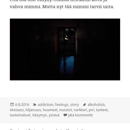
vahva mimmi. Mutta nyt tää mimmi tarvii unta.
Julkaistu
6.9.2016
Kategoriat
addiction
,
feelings
,
story
Avainsanat
alkoholisti
,
ekstaasi
,
hiljaisuus
,
huumeet
,
muistot
,
narkkari
,
piri
,
tunteet
,
tuntemukset
,
Väsymys
,
ystävä
Jätä kommentti
artikkeliin Eilen, tois