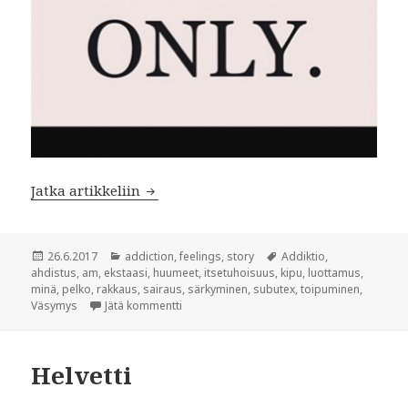
Jatka artikkeliin
Mä kuuntelen hetken tätä sadetta
Julkaistu
26.6.2017
Kategoriat
addiction
,
feelings
,
story
Avainsanat
Addiktio
,
ahdistus
,
am
,
ekstaasi
,
huumeet
,
itsetuhoisuus
,
kipu
,
luottamus
,
minä
,
pelko
,
rakkaus
,
sairaus
,
särkyminen
,
subutex
,
toipuminen
,
Väsymys
Jätä kommentti
artikkeliin Mä kuuntelen hetken tätä sadetta
Helvetti