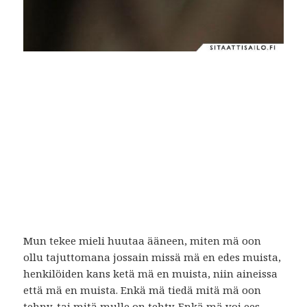
Mun tekee mieli huutaa ääneen, miten mä oon
ollu tajuttomana jossain missä mä en edes muista,
henkilöiden kans ketä mä en muista, niin aineissa
että mä en muista. Enkä mä tiedä mitä mä oon
tehny, tai mitä mulle on tehty. Enkä mä voi ees