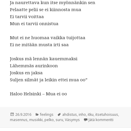
Ja naurettava kun itse myönnänkin sen
Pelaatte pelii se ei kiinnosta mua
Ei tarvii voittaa
Mun ei tarvii onnistua
Mut ei ne huomaa vaikka tuijottaa
Ei ne mitään musta irti saa
Joskus mä lennän kauemmaksi
Lähemmäs aurinkoon
Joskus en jaksa
Suljen silmät ja leikin ettei mua oo”
Haloo Helsinki – Mua ei oo
Julkaistu
26.9.2016
Kategoriat
feelings
Avainsanat
ahdistus
,
inho
,
itku
,
itsetuhoisuus
,
masennus
,
musiikki
,
pelko
,
suru
,
Väsymys
Jätä kommentti
artikkelii