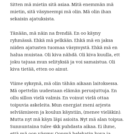
Sitten mä mietin sitä asiaa. Mitä enemmän mä
mietin, sitä väsyneempi mä olin. Mä olin ihan
sekaisin ajatuksista.
Tänään, mä näin na frendiä. En oo käyny
ryhmässä. Ehkä mä pelkään. Ehkä mä en jaksa
niiden ajatusten tuomaa väsymystä. Ehkä mä en
halua muistaa. Oli kiva nähdä. Oli kiva kuulla, ett
joku tajuaa mun selityksiä ja voi samaistua. Oli
kiva tietää, etten oo ainut.
Viime syksynä, mä olin tähän aikaan laitoksessa.
Mä opettelin uudestaan elämän perusjuttuja. En
ollu sillon vielä valmis. En voinut vielä ottaa
toipuvia askeleita. Mun energiat meni arjesta
selviämiseen ja koulun käyntiin, (menee vieläkin).
Mutta nyt mä käyn läpi asioita. Nyt mä alan toipua.
Sunnuntaina tulee 4kk puhdasta aikaa. Ei ihme,
että mä oon väsyny. Oonmä helekatin kova ja